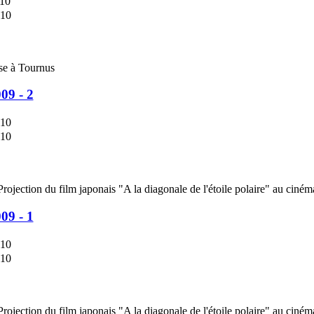
010
010
se à Tournus
09 - 2
010
010
ojection du film japonais "A la diagonale de l'étoile polaire" au ciném
09 - 1
010
010
ojection du film japonais "A la diagonale de l'étoile polaire" au cin