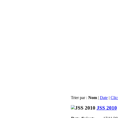
Trier par :
Nom
|
Date
|
Clic
JSS 2010