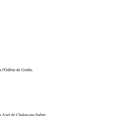
a l'Odéon de Genlis.
éma Axel de Chalon-sur-Saône.