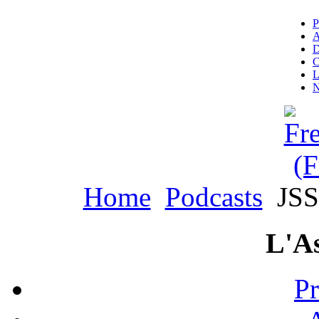
P
A
D
C
L
N
Home
Podcasts
JSS 
L'As
Pr