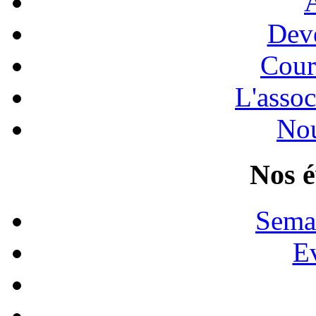
A
Dev
Cour
L'assoc
Nou
Nos 
Sema
E