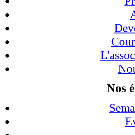
Pr
A
Dev
Cour
L'assoc
Nou
Nos 
Sema
E