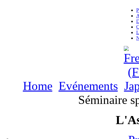
P
A
D
C
L
N
Home
Evénements
Ja
Séminaire s
L'As