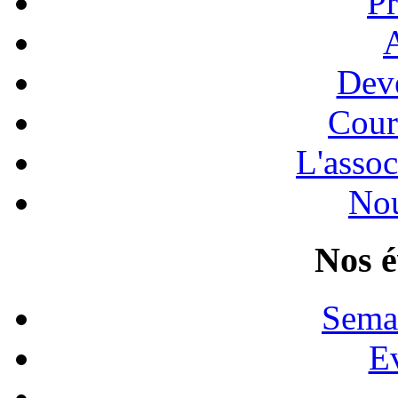
Pr
A
Dev
Cour
L'assoc
Nou
Nos 
Sema
E