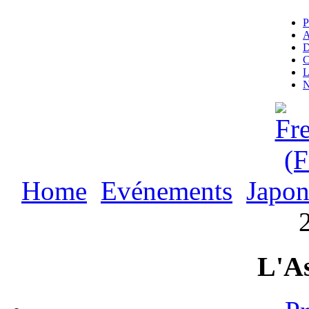
P
A
D
C
L
N
Home
Evénements
Japon
L'As