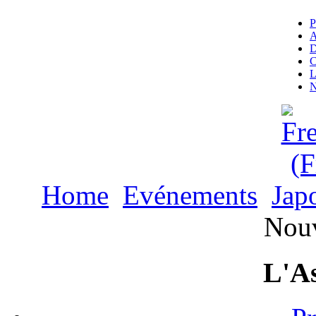
P
A
D
C
L
N
Home
Evénements
Jap
Nou
L'As