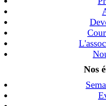
Pr
A
Dev
Cour
L'assoc
Nou
Nos 
Sema
E