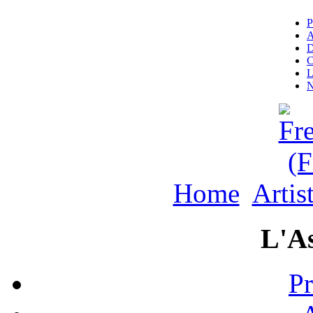
P
A
D
C
L
N
Home
Artis
L'As
Pr