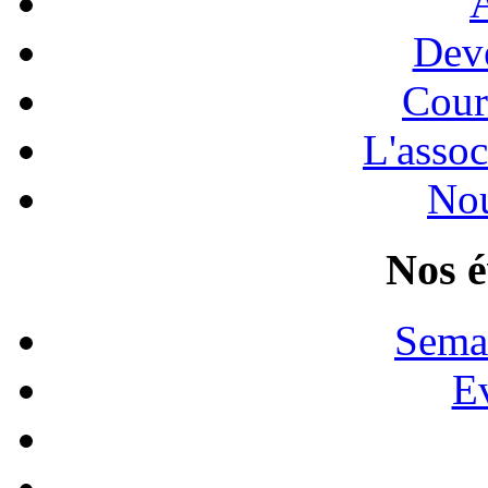
A
Dev
Cour
L'assoc
Nou
Nos 
Sema
E